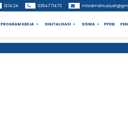
13
:
14
:
24
0354771473
mtsalmahrusiyah@gm
PROGRAM KERJA
DIGITALISASI
SISWA
PPDB
PE