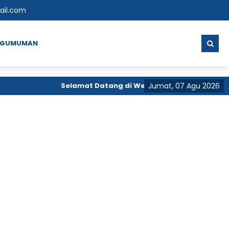
ail.com
NGUMUMAN
Selamat Datang di Web MtsS Almahrusiyah Li
Jumat, 07 Agu 2026